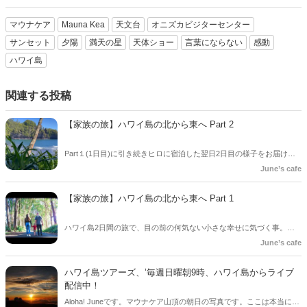
マウナケア
Mauna Kea
天文台
オニズカビジターセンター
サンセット
夕陽
満天の星
天体ショー
言葉にならない
感動
ハワイ島
関連する投稿
【家族の旅】ハワイ島の北から東へ Part 2
Part１(1日目)に引き続きヒロに宿泊した翌日2日目の様子をお届けし
ます。 自然に囲まれたボタニカルガーデンで理想の自分になる事に思
June’s cafe
いを巡らせる時間が…/Family vlog in Big Island Hawaii
【家族の旅】ハワイ島の北から東へ Part 1
ハワイ島2日間の旅で、目の前の何気ない小さな幸せに気づく事。
Family road trip. North and east of Big island .
June’s cafe
ハワイ島ツアーズ、’毎週日曜朝9時、ハワイ島からライブ
配信中！
Aloha! Juneです。マウナケア山頂の朝日の写真です。ここは本当に神