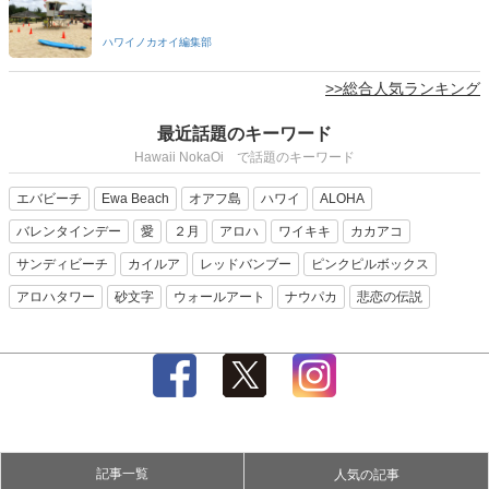
ハワイノカオイ編集部
>>総合人気ランキング
最近話題のキーワード
Hawaii NokaOi で話題のキーワード
エバビーチ
Ewa Beach
オアフ島
ハワイ
ALOHA
バレンタインデー
愛
２月
アロハ
ワイキキ
カカアコ
サンディビーチ
カイルア
レッドバンブー
ピンクピルボックス
アロハタワー
砂文字
ウォールアート
ナウパカ
悲恋の伝説
記事一覧
人気の記事