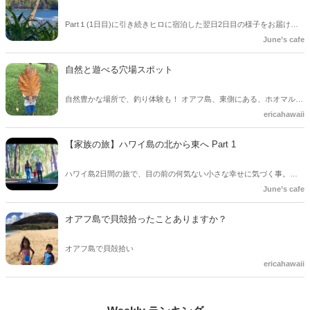
Part１(1日目)に引き続きヒロに宿泊した翌日2日目の様子をお届けし
ます。 自然に囲まれたボタニカルガーデンで理想の自分になる事に思
June’s cafe
いを巡らせる時間が…/Family vlog in Big Island Hawaii
自然と遊べる穴場スポット
自然豊かな場所で、釣り体験も！ オアフ島、東側にある、ホオマルヒ
アボタニカルガーデン。おススメです。
ericahawaii
【家族の旅】ハワイ島の北から東へ Part 1
ハワイ島2日間の旅で、目の前の何気ない小さな幸せに気づく事。
Family road trip. North and east of Big island .
June’s cafe
オアフ島で貝殻拾ったことありますか？
オアフ島で貝殻拾い
ericahawaii