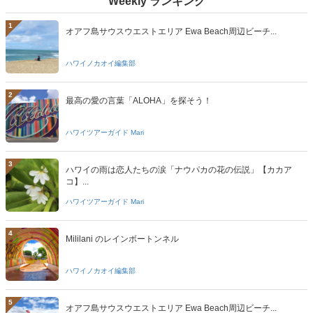
Weekly ランキング
1
オアフ島サウスウエストエリア Ewa Beach周辺ビーチ...
ハワイノカオイ編集部
2
最高の愛の言葉「ALOHA」を探そう！
ハワイツアーガイド Mari
3
ハワイの雨は恋人たちの涙「ナウパカの花の伝説」【カカア
コ】...
ハワイツアーガイド Mari
4
Mililani のレインボートンネル
ハワイノカオイ編集部
5
オアフ島サウスウエストエリア Ewa Beach周辺ビーチ...