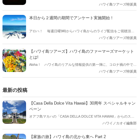
秘的な所です。
ハワイ島ツアーズ特派員
本日から２週間の期間でアンケート実施開始！
アロハ！ 毎週日曜9時からハワイ島からのライブ配信をご視聴頂
き、誠にありがとうございます。この度、皆様からのフィードバック
ハワイ島ツアーズ特派員
をもとに、今後のライブ配信コンテンツ、ならび、弊社現地ツアー商
品・運用を更に改善する為、アンケートを実施することになりました
【ハワイ島ツアーズ】ハワイ島のファーマーズマーケット
ので、ここにお知らせします。
とは!
Aloha！ ハワイ島のリアルな情報提供の第一弾に、コロナ禍の中で閉
鎖していたファーマーズマーケットも最近再開しました。その状況を
ハワイ島ツアーズ特派員
映像ともにお伝えします。
最新の投稿
【Casa Della Dolce Vita Hawaii】30周年 スペシャルキャン
ペーン
オアフ島マカハの「CASA DELLA DOLCE VITA HAWAII」からのスペ
シャルオファー！ 昨年年の8月に建設開始から30周年を迎えた記念キ
ハワイノカオイ編集部
ャンペーンを今年4月15日まで実施します。ハワイに行かれる方は必
見です。
【家族の旅】ハワイ島の北から東へ Part 2