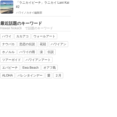
「ラニカイビーチ」ラニカイ Lani Kai
#2
ハワイノカオイ編集部
最近話題のキーワード
Hawaii NokaOi で話題のキーワード
ハワイ
カカアコ
ウォールアート
ナウパカ
悲恋の伝説
花冠
ハワイアン
ホノルル
ハワイの雨
涙
伝説
ツアーガイド
ハワイアンアート
エバビーチ
Ewa Beach
オアフ島
ALOHA
バレンタインデー
愛
２月