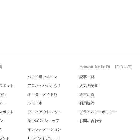
覧
Hawaii NokaOi について
ハワイ島ツアーズ
記事一覧
スポット
アロハ・ハナホウ！
人気の記事
旅行
オーダーメイド旅
運営組織
アー
ハワイ本
利用規約
スポット
アロハアウトレット
プライバシーポリシー
チン
Nò Ka' Oi ショップ
お問い合わせ
き
インフォメーション
ランド
111ハワイアワード