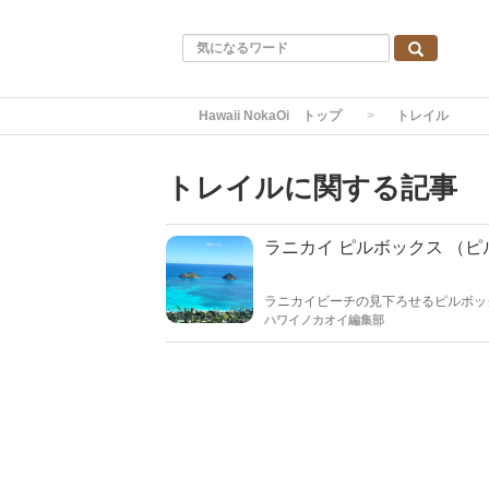
Hawaii NokaOi トップ
トレイル
トレイルに関する記事
ラニカイ ピルボックス （ピ
ラニカイビーチの見下ろせるピルボッ
ラニカイビーチ #モクルアアイランズ ＃lanika
ハワイノカオイ編集部