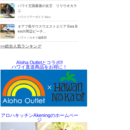
ハワイ王国最後の女王 リリウオカラ
4
ニ
ハワイツアーガイド Mari
オアフ島サウスウエストエリア Ewa B
5
each周辺ビーチ...
ハワイノカオイ編集部
>>総合人気ランキング
Aloha Outletとコラボ!!
ハワイ直送商品をお得に！
アロハキッチンAkeningのホームペー
ジ