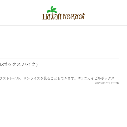
ルボックス ハイク）
クストレイル。サンライズを見ることもできます。 #ラニカイピルボックス #
ipillbox #mokuluaislands
2020/01/31 19:26