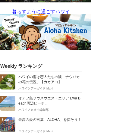
暮らすように過ごすハワイ
Weekly ランキング
ハワイの雨は恋人たちの涙「ナウパカ
1
の花の伝説」【カカアコ】...
ハワイツアーガイド Mari
オアフ島サウスウエストエリア Ewa B
2
each周辺ビーチ...
ハワイノカオイ編集部
最高の愛の言葉「ALOHA」を探そう！
3
ハワイツアーガイド Mari