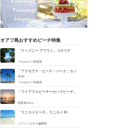
オアフ島おすすめビーチ特集
「ディズニー アウラニ」コオリナ
＊lealino＊特派員
「アラモアナ・ビーチ・パーク」ホノ
ルル
＊lealino＊特派員
「ワイアラエビーチ〜カハラビーチ」
特派員Akko
「ラニカイビーチ」ラニカイ #1
ハワイノカオイ編集部