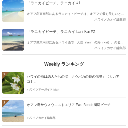
「ラニカイビーチ」ラニカイ #1
オアフ島東南部にあるラニカイ・ビーチは、オアフで最も美しいとい
われる隠れ家的ビーチ。閑静な高級住宅地を抜けたところに広がるの
ハワイノカオイ編集部
は、エメラルドグリーンの海と真っ白な砂浜。ハワイ語で「天国
（lani）の海（kai）」の名前を持つように、絵画のような美しい景色
「ラニカイビーチ」ラニカイ Lani Kai #2
が待っています。
オアフ島東南部にあるハワイ語で「天国（lani）の海（kai）」の名前
を持つラニカイ・ビーチ。2度目のご紹介です。今回はラニカイビー
ハワイノカオイ編集部
チに抜ける小道を8本目、9本目、10本目の様子を動画を中心にご紹介
します。
Weekly ランキング
1
ハワイの雨は恋人たちの涙「ナウパカの花の伝説」【カカア
コ】...
ハワイツアーガイド Mari
2
オアフ島サウスウエストエリア Ewa Beach周辺ビーチ...
ハワイノカオイ編集部