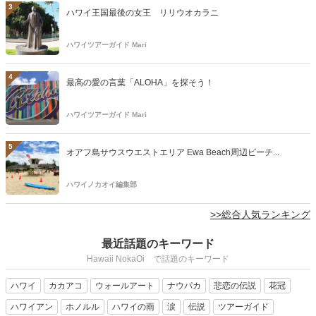
3
ハワイ王国最後の女王 リリウオカラニ
ハワイツアーガイド Mari
4
最高の愛の言葉「ALOHA」を探そう！
ハワイツアーガイド Mari
5
オアフ島サウスウエストエリア Ewa Beach周辺ビーチ...
ハワイノカオイ編集部
>>総合人気ランキング
最近話題のキーワード
Hawaii NokaOi で話題のキーワード
ハワイ
カカアコ
ウォールアート
ナウパカ
悲恋の伝説
花冠
ハワイアン
ホノルル
ハワイの雨
涙
伝説
ツアーガイド