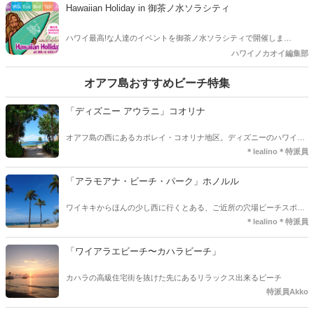
ビでも人気のまとこちゃん(内野亮)のガイドで巡るスペシャルツアー
Hawaiian Holiday in 御茶ノ水ソラシティ
を企画しました。美味しいビールを飲んで美しいハワイ島コナを楽し
みましょう！
ハワイ最高!な人達のイベントを御茶ノ水ソラシティで開催しま
す。”映えるHawaii”を見つけよう!! コナビールやインスタ映えするハ
ハワイノカオイ編集部
ワイアンフードも沢山出展。 KONA Brewers Festivalの情報やツア
ー紹介もあります。 ステージはフラやウクレレ、映像紹介も！いろい
オアフ島おすすめビーチ特集
ろなアートのワークショップも開催。たくさんのハワイを感じるスペ
ースが御茶ノ水に出現!!
「ディズニー アウラニ」コオリナ
オアフ島の西にあるカポレイ・コオリナ地区。ディズニーのハワイリ
ゾートご存知ですか？
＊lealino＊特派員
「アラモアナ・ビーチ・パーク」ホノルル
ワイキキからほんの少し西に行くとある、ご近所の穴場ビーチスポッ
トご存知ですか？
＊lealino＊特派員
「ワイアラエビーチ〜カハラビーチ」
カハラの高級住宅街を抜けた先にあるリラックス出来るビーチ
特派員Akko