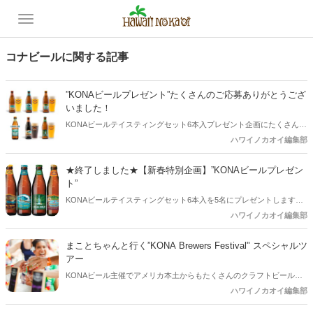
コナビールに関する記事
”KONAビールプレゼント”たくさんのご応募ありがとうござ
いました！
KONAビールテイスティングセット6本入プレゼント企画にたくさんの
ご応募いただきありがとうございました。当選者の方を発表させてい
ハワイノカオイ編集部
ただきます。
★終了しました★【新春特別企画】”KONAビールプレゼン
ト”
KONAビールテイスティングセット6本入を5名にプレゼントします。
《協賛：友和貿易》 外れた方の中からさらに”Hawaii NoKaOi”グッズ
ハワイノカオイ編集部
もプレゼント！
まことちゃんと行く”KONA Brewers Festival" スペシャルツ
アー
KONAビール主催でアメリカ本土からもたくさんのクラフトビールの
Brewerが出店する”KONA BREWERS FESTIVAL”が来年も3月9日(土)
ハワイノカオイ編集部
に開催されます。 このビールのお祭りの参加とKONAエリアを、テレ