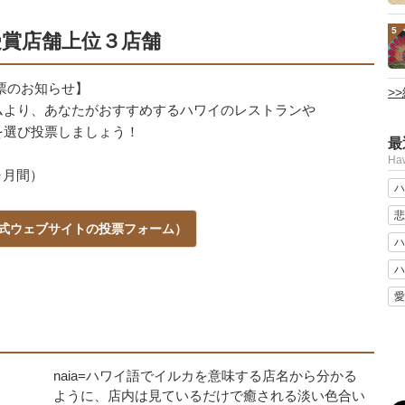
5
受賞店舗上位３店舗
」投票のお知らせ】
>
ムより、あなたがおすすめするハワイのレストランや
を選び投票しましょう！
最
Ha
 ヶ月間）
ハ
悲
式ウェブサイトの投票フォーム）
ハ
ハ
愛
naia=ハワイ語でイルカを意味する店名から分かる
ように、店内は見ているだけで癒される淡い色合い