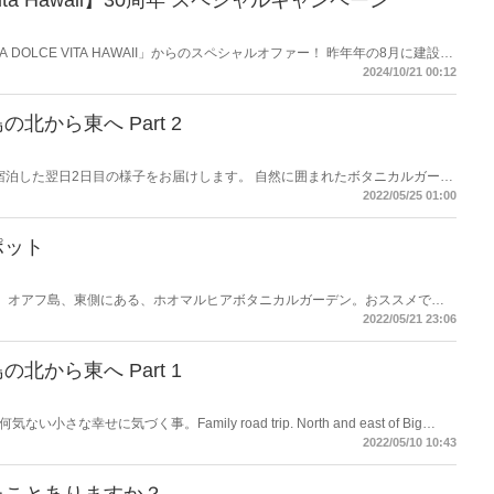
ce Vita Hawaii】30周年 スペシャルキャンペーン
A DOLCE VITA HAWAII」からのスペシャルオファー！ 昨年年の8月に建設開
ンペーンを今年4月15日まで実施します。ハワイに行かれる方は必見です。
2024/10/21 00:12
北から東へ Part 2
ロに宿泊した翌日2日目の様子をお届けします。 自然に囲まれたボタニカルガーデ
が…/Family vlog in Big Island Hawaii
2022/05/25 01:00
ポット
！ オアフ島、東側にある、ホオマルヒアボタニカルガーデン。おススメで
2022/05/21 23:06
北から東へ Part 1
な幸せに気づく事。Family road trip. North and east of Big
2022/05/10 10:43