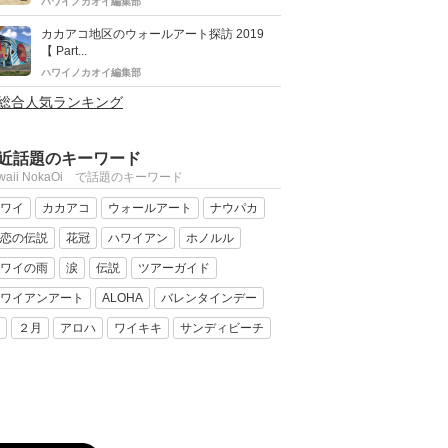
ハワイノカオイ編集部
カカアコ地区のウォールアート探訪 2019
【 Part...
ハワイノカオイ編集部
>総合人気ランキング
近話題のキーワード
waii NokaOi で話題のキーワード
ワイ
カカアコ
ウォールアート
ナウパカ
恋の伝説
花冠
ハワイアン
ホノルル
ワイの雨
涙
伝説
ツアーガイド
ワイアンアート
ALOHA
バレンタインデー
２月
アロハ
ワイキキ
サンディビーチ