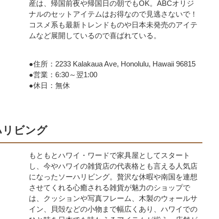
産は、帰国前夜や帰国日の朝でもOK。ABCオリジ
ナルのセットアイテムはお得なので見逃さないで！
コスメ系も最新トレンドものや日本未発売のアイテ
ムなど展開しているので喜ばれている。
●住所：2233 Kalakaua Ave, Honolulu, Hawaii 96815
●営業：6:30～翌1:00
●休日：無休
ーハリビング
もともとハワイ・ワードで家具屋としてスタート
し、今やハワイの雑貨店の代表格とも言える人気店
になったソーハリビング。贅沢な休暇や南国を連想
させてくれる心癒される雑貨が魅力のショップで
は、クッションや写真フレーム、木製のウォールサ
イン、貝殻などの小物まで幅広くあり、ハワイでの