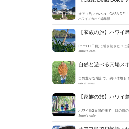
【Casa Della Dol
オアフ島マカハの「CASA DELL
始から30周年を迎えた記念キャ
ハワイノカオイ編集部
【家族の旅】ハワイ島の
Part１(1日目)に引き続きヒ
ンで理想の自分になる事に思いを巡らせる時間
June’s cafe
自然と遊べる穴場ス
自然豊かな場所で、釣り体験も
す。
ericahawaii
【家族の旅】ハワイ島の
ハワイ島2日間の旅で、目の前の何気ない小さ
island .
June’s cafe