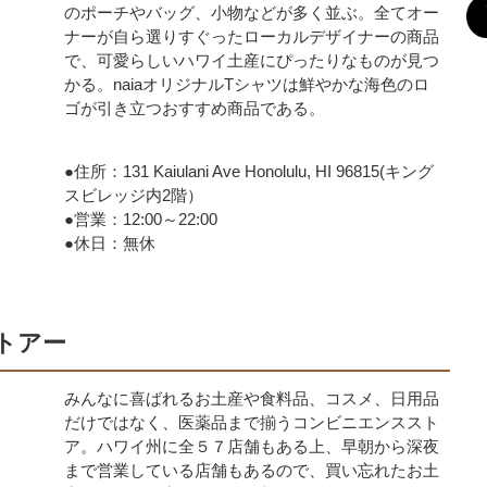
のポーチやバッグ、小物などが多く並ぶ。全てオー
ナーが自ら選りすぐったローカルデザイナーの商品
で、可愛らしいハワイ土産にぴったりなものが見つ
かる。naiaオリジナルTシャツは鮮やかな海色のロ
ゴが引き立つおすすめ商品である。
●住所：131 Kaiulani Ave Honolulu, HI 96815(キング
スビレッジ内2階）
●営業：12:00～22:00
●休日：無休
ストアー
みんなに喜ばれるお土産や食料品、コスメ、日用品
だけではなく、医薬品まで揃うコンビニエンススト
ア。ハワイ州に全５７店舗もある上、早朝から深夜
まで営業している店舗もあるので、買い忘れたお土