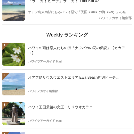
「ラニカイビーチ」ラニカイ Lani Kai #2
が待っています。
オアフ島東南部にあるハワイ語で「天国（lani）の海（kai）」の名前
を持つラニカイ・ビーチ。2度目のご紹介です。今回はラニカイビー
ハワイノカオイ編集部
チに抜ける小道を8本目、9本目、10本目の様子を動画を中心にご紹介
します。
Weekly ランキング
1
ハワイの雨は恋人たちの涙「ナウパカの花の伝説」【カカア
コ】...
ハワイツアーガイド Mari
2
オアフ島サウスウエストエリア Ewa Beach周辺ビーチ...
ハワイノカオイ編集部
3
ハワイ王国最後の女王 リリウオカラニ
ハワイツアーガイド Mari