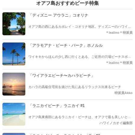
オアフ島おすすめビーチ特集
「ディズニー アウラニ」コオリナ
オアフ島の西にあるカポレイ・コオリナ地区。ディズニーのハワイリ
ゾートご存知ですか？
＊lealino＊特派員
「アラモアナ・ビーチ・パーク」ホノルル
ワイキキからほんの少し西に行くとある、ご近所の穴場ビーチスポッ
トご存知ですか？
＊lealino＊特派員
「ワイアラエビーチ〜カハラビーチ」
カハラの高級住宅街を抜けた先にあるリラックス出来るビーチ
特派員Akko
「ラニカイビーチ」ラニカイ #1
オアフ島東南部にあるラニカイ・ビーチは、オアフで最も美しいとい
われる隠れ家的ビーチ。閑静な高級住宅地を抜けたところに広がるの
ハワイノカオイ編集部
は、エメラルドグリーンの海と真っ白な砂浜。ハワイ語で「天国
（lani）の海（kai）」の名前を持つように、絵画のような美しい景色