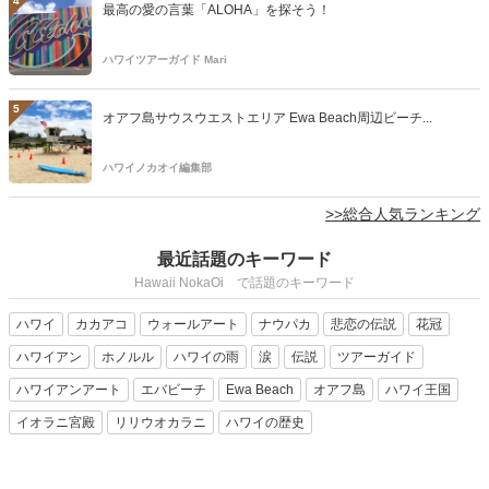
4
最高の愛の言葉「ALOHA」を探そう！
ハワイツアーガイド Mari
5
オアフ島サウスウエストエリア Ewa Beach周辺ビーチ...
ハワイノカオイ編集部
>>総合人気ランキング
最近話題のキーワード
Hawaii NokaOi で話題のキーワード
ハワイ
カカアコ
ウォールアート
ナウパカ
悲恋の伝説
花冠
ハワイアン
ホノルル
ハワイの雨
涙
伝説
ツアーガイド
ハワイアンアート
エバビーチ
Ewa Beach
オアフ島
ハワイ王国
イオラニ宮殿
リリウオカラニ
ハワイの歴史