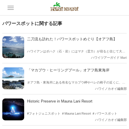
パワースポットに関する記事
二刀流も訪れた！パワースポットめぐり【オアフ島】
ハワイアンはポハク（石・岩）にはマナ（霊力）が宿ると信じて大切
にしてきました。今回はその中から３か所をご案内します！
ハワイツアーガイド Mari
「マカプウ・ヒーリングプール」オアフ島東海岸
オアフ島・東海岸にある有名なマカプウ岬やペレの椅子の近くに、マ
カプウヒーリングプールがあります。マイナスイオンたっぷりの浄化
ハワイノカオイ編集部
エネルギーが流れているパワースポットです。沖合にはラビットアイ
ランドが浮かんでいます。
Historic Preserve in Mauna Lani Resort
#フォトジェニスポット ＃Mauna Lani Resort ＃パワースポット
ハワイノカオイ編集部