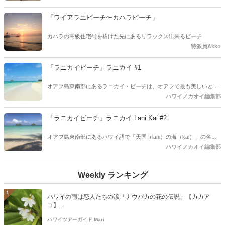
「ワイアラエビーチ〜カハラビーチ」
カハラの高級住宅街を抜けた先にあるリラックス出来るビーチ
特派員Akko
「ラニカイビーチ」ラニカイ #1
オアフ島東南部にあるラニカイ・ビーチは、オアフで最も美しいとい
われる隠れ家的ビーチ。閑静な高級住宅地を抜けたところに広がるの
ハワイノカオイ編集部
は、エメラルドグリーンの海と真っ白な砂浜。ハワイ語で「天国
（lani）の海（kai）」の名前を持つように、絵画のような美しい景色
「ラニカイビーチ」ラニカイ Lani Kai #2
が待っています。
オアフ島東南部にあるハワイ語で「天国（lani）の海（kai）」の名前
を持つラニカイ・ビーチ。2度目のご紹介です。今回はラニカイビー
ハワイノカオイ編集部
チに抜ける小道を8本目、9本目、10本目の様子を動画を中心にご紹介
します。
Weekly ランキング
1
ハワイの雨は恋人たちの涙「ナウパカの花の伝説」【カカア
コ】...
ハワイツアーガイド Mari