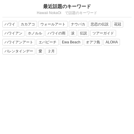
最近話題のキーワード
Hawaii NokaOi で話題のキーワード
ハワイ
カカアコ
ウォールアート
ナウパカ
悲恋の伝説
花冠
ハワイアン
ホノルル
ハワイの雨
涙
伝説
ツアーガイド
ハワイアンアート
エバビーチ
Ewa Beach
オアフ島
ALOHA
バレンタインデー
愛
２月