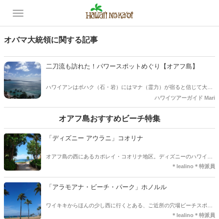
オバマ大統領に関する記事
二刀流も訪れた！パワースポットめぐり【オアフ島】
ハワイアンはポハク（石・岩）にはマナ（霊力）が宿ると信じて大切
にしてきました。今回はその中から３か所をご案内します！
ハワイツアーガイド Mari
オアフ島おすすめビーチ特集
「ディズニー アウラニ」コオリナ
オアフ島の西にあるカポレイ・コオリナ地区。ディズニーのハワイリ
ゾートご存知ですか？
＊lealino＊特派員
「アラモアナ・ビーチ・パーク」ホノルル
ワイキキからほんの少し西に行くとある、ご近所の穴場ビーチスポッ
トご存知ですか？
＊lealino＊特派員