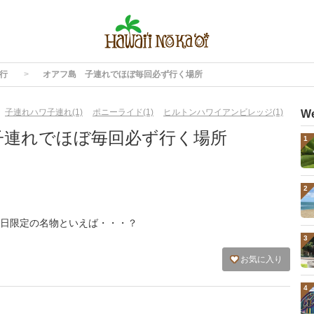
行
オアフ島 子連れでほぼ毎回必ず行く場所
子連れハワ子連れ(1)
ポニーライド(1)
ヒルトンハワイアンビレッジ(1)
W
子連れでほぼ毎回必ず行く場所
1
2
日限定の名物といえば・・・？
3
お気に入り
4