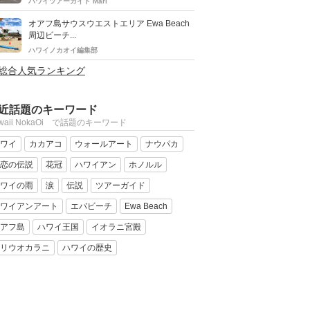
ハワイツアーガイド Mari
オアフ島サウスウエストエリア Ewa Beach
周辺ビーチ...
ハワイノカオイ編集部
>総合人気ランキング
近話題のキーワード
waii NokaOi で話題のキーワード
ワイ
カカアコ
ウォールアート
ナウパカ
恋の伝説
花冠
ハワイアン
ホノルル
ワイの雨
涙
伝説
ツアーガイド
ワイアンアート
エバビーチ
Ewa Beach
アフ島
ハワイ王国
イオラニ宮殿
リウオカラニ
ハワイの歴史