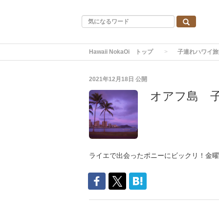
Hawaii NokaOi トップ
子連れハワイ旅
2021年12月18日
公開
オアフ島 
ライエで出会ったポニーにビックリ！金曜