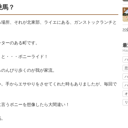
乗馬？
5
る場所、それが北東部、ライエにある、ガンストックランチと
>
ンターのある町です。
最
Ha
うと・・・ポニーライド！
ハ
悲
らのんびり歩くのが我が家流。
ハ
い。手からエサやりをさせてくれた時もありましたが、毎回で
ハ
オ
リ
に言うポニーを想像したら大間違い！
馬。