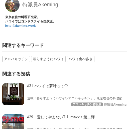
特派員Akeming
東京在住の料理研究家。
ハワイではコンドステイ＆自炊派。
http://akeming.work
関連するキーワード
アロハキッチン
暮らすようにハワイ
ハワイ食べ歩き
関連する投稿
#31 ハワイで夢叶って♡
連載「暮らすようにハワイ♡アロハキッチン」。東京在住の料理家
Akemingが、ハワイで自炊する様子を綴っています。短期滞在であっ
アロハキッチン特派員
特派員Akeming
てもMy包丁持参で料理するわけ・・・それはなぜなのでしょう？アロ
ハキッチンご覧あれ♡ 今回は…？
#29 愛してやまないT.J. maxx！第二弾