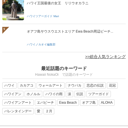
4
ハワイ王国最後の女王 リリウオカラニ
ハワイツアーガイド Mari
5
オアフ島サウスウエストエリア Ewa Beach周辺ビーチ...
ハワイノカオイ編集部
>>総合人気ランキング
最近話題のキーワード
Hawaii NokaOi で話題のキーワード
ハワイ
カカアコ
ウォールアート
ナウパカ
悲恋の伝説
花冠
ハワイアン
ホノルル
ハワイの雨
涙
伝説
ツアーガイド
ハワイアンアート
エバビーチ
Ewa Beach
オアフ島
ALOHA
バレンタインデー
愛
２月