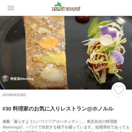
特派員Akeming
2019年09月28日
#30 料理家のお気に入りレストラン@ホノルル
連載「暮らすようにハワイ♡アロハキッチン」。東京在住の料理家
Akemingが、ハワイで自炊する様子を綴っています。短期滞在であっても