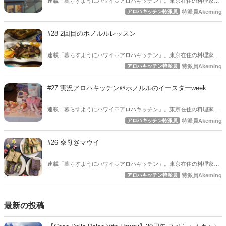
連載「暮らすようにハワイ♡アロハキッチン」。東京在住の料理家
Akemingが、ハワイで自炊する様子を綴っています。短期滞在であっ
アロハキッチン特派員
特派員Akeming
てもMy包丁持参で料理するわけ・・・それはなぜなのでしょう？アロ
ハキッチンご覧あれ♡ 今回は、アロハキッチン人気記事のTJ.maxx！
#28 2回目のホノルルレッスン
連載「暮らすようにハワイ♡アロハキッチン」。東京在住の料理家
Akemingが、ハワイで自炊する様子を綴っています。短期滞在であっ
アロハキッチン特派員
特派員Akeming
てもMy包丁持参で料理するわけ・・・それはなぜなのでしょう？アロ
ハキッチンご覧あれ♡ 今回は、2回目のホノルルレッスンのことを書
#27 実況アロハキッチン＠ホノルルのイースターweek
きます♪
連載「暮らすようにハワイ♡アロハキッチン」。東京在住の料理家
Akemingが、ハワイで自炊する様子を綴っています。短期滞在であっ
アロハキッチン特派員
特派員Akeming
てもMy包丁持参で料理するわけ・・・それはなぜなのでしょう？アロ
ハキッチンご覧あれ♡ 今回は二度目の実況レポです♪
#26 寮母@マウイ
連載「暮らすようにハワイ♡アロハキッチン」。東京在住の料理家
Akemingが、ハワイで自炊する様子を綴っています。短期滞在であっ
アロハキッチン特派員
特派員Akeming
てもMy包丁持参で料理するわけ・・・それはなぜなのでしょう？アロ
ハキッチンご覧あれ♡ 今回は、マウイで寮母と化したAkemingの話
(笑)
最新の投稿