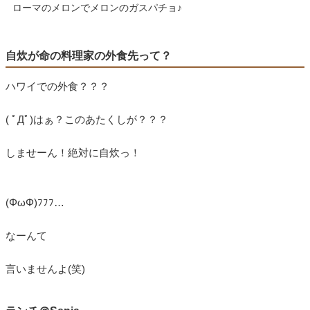
ローマのメロンでメロンのガスパチョ♪
自炊が命の料理家の外食先って？
ハワイでの外食？？？
( ﾟДﾟ)はぁ？このあたくしが？？？
しませーん！絶対に自炊っ！
(ΦωΦ)ﾌﾌﾌ…
なーんて
言いませんよ(笑)