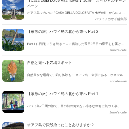
【Casa Della Dolce Vita Hawaii】30周年 スペシャルキャン
ペーン
オアフ島マカハの「CASA DELLA DOLCE VITA HAWAII」からのスペ
シャルオファー！ 昨年年の8月に建設開始から30周年を迎えた記念キ
ハワイノカオイ編集部
ャンペーンを今年4月15日まで実施します。ハワイに行かれる方は必
見です。
【家族の旅】ハワイ島の北から東へ Part 2
Part１(1日目)に引き続きヒロに宿泊した翌日2日目の様子をお届けし
ます。 自然に囲まれたボタニカルガーデンで理想の自分になる事に思
June’s cafe
いを巡らせる時間が…/Family vlog in Big Island Hawaii
自然と遊べる穴場スポット
自然豊かな場所で、釣り体験も！ オアフ島、東側にある、ホオマルヒ
アボタニカルガーデン。おススメです。
ericahawaii
【家族の旅】ハワイ島の北から東へ Part 1
ハワイ島2日間の旅で、目の前の何気ない小さな幸せに気づく事。
Family road trip. North and east of Big island .
June’s cafe
オアフ島で貝殻拾ったことありますか？