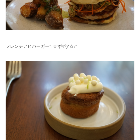
フレンチアヒバーガー°˖☆◝(⁰▿⁰)◜☆˖°