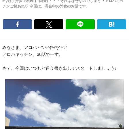
My包丁持参で料理するわけ・・・それはなぜなのでしょう？アロハキッ
チンご覧あれ♡ 今回は、滞在中の外食のお話です♪
みなさま、アロハ～°˖✧◝(⁰▿⁰)◜✧˖°
アロハキッチン、30話でーす。
さて、今回はいつもと違う書き出しでスタートしましょう♪