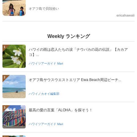
オアフ島で貝殻拾い
ericahawaii
Weekly ランキング
1
ハワイの雨は恋人たちの涙「ナウパカの花の伝説」【カカア
コ】...
ハワイツアーガイド Mari
2
オアフ島サウスウエストエリア Ewa Beach周辺ビーチ...
ハワイノカオイ編集部
3
最高の愛の言葉「ALOHA」を探そう！
ハワイツアーガイド Mari