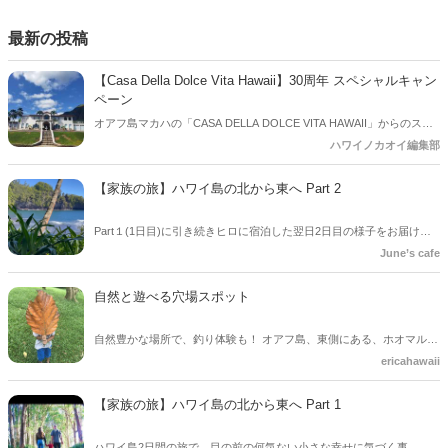
最新の投稿
【Casa Della Dolce Vita Hawaii】30周年 スペシャルキャン
ペーン
オアフ島マカハの「CASA DELLA DOLCE VITA HAWAII」からのスペ
シャルオファー！ 昨年年の8月に建設開始から30周年を迎えた記念キ
ハワイノカオイ編集部
ャンペーンを今年4月15日まで実施します。ハワイに行かれる方は必
見です。
【家族の旅】ハワイ島の北から東へ Part 2
Part１(1日目)に引き続きヒロに宿泊した翌日2日目の様子をお届けし
ます。 自然に囲まれたボタニカルガーデンで理想の自分になる事に思
June’s cafe
いを巡らせる時間が…/Family vlog in Big Island Hawaii
自然と遊べる穴場スポット
自然豊かな場所で、釣り体験も！ オアフ島、東側にある、ホオマルヒ
アボタニカルガーデン。おススメです。
ericahawaii
【家族の旅】ハワイ島の北から東へ Part 1
ハワイ島2日間の旅で、目の前の何気ない小さな幸せに気づく事。