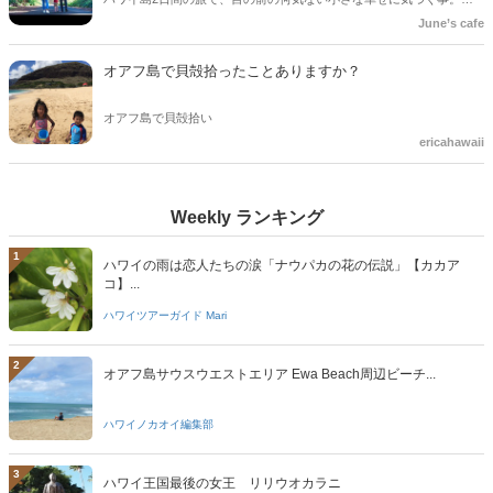
Family road trip. North and east of Big island .
June’s cafe
オアフ島で貝殻拾ったことありますか？
オアフ島で貝殻拾い
ericahawaii
Weekly ランキング
1
ハワイの雨は恋人たちの涙「ナウパカの花の伝説」【カカア
コ】...
ハワイツアーガイド Mari
2
オアフ島サウスウエストエリア Ewa Beach周辺ビーチ...
ハワイノカオイ編集部
3
ハワイ王国最後の女王 リリウオカラニ