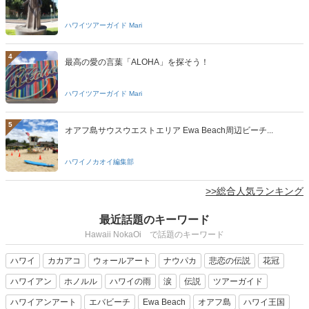
ハワイツアーガイド Mari
4
最高の愛の言葉「ALOHA」を探そう！
ハワイツアーガイド Mari
5
オアフ島サウスウエストエリア Ewa Beach周辺ビーチ...
ハワイノカオイ編集部
>>総合人気ランキング
最近話題のキーワード
Hawaii NokaOi で話題のキーワード
ハワイ
カカアコ
ウォールアート
ナウパカ
悲恋の伝説
花冠
ハワイアン
ホノルル
ハワイの雨
涙
伝説
ツアーガイド
ハワイアンアート
エバビーチ
Ewa Beach
オアフ島
ハワイ王国